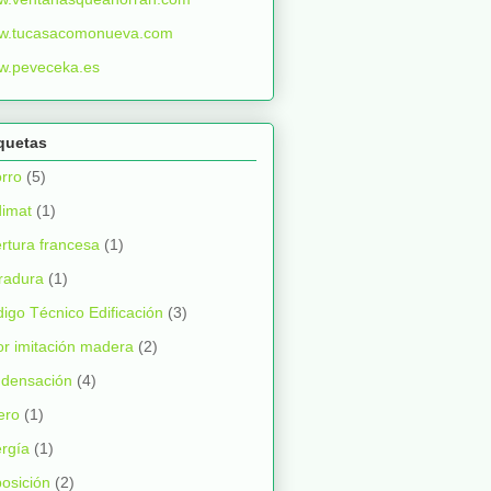
w.tucasacomonueva.com
w.peveceka.es
quetas
rro
(5)
imat
(1)
rtura francesa
(1)
radura
(1)
igo Técnico Edificación
(3)
or imitación madera
(2)
densación
(4)
ero
(1)
rgía
(1)
osición
(2)