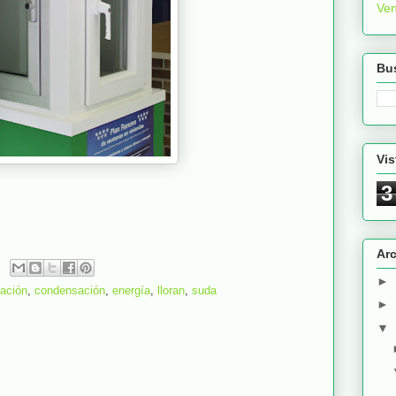
Ve
Bus
Vis
3
Arc
►
cación
,
condensación
,
energía
,
lloran
,
suda
►
▼