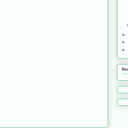
►
►
►
Re