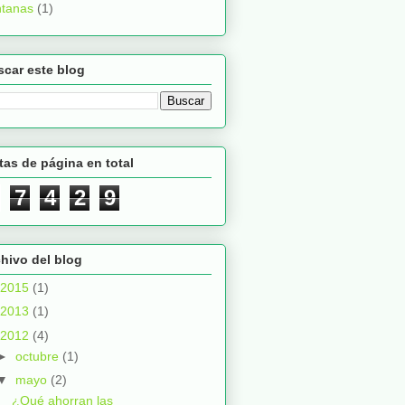
ntanas
(1)
car este blog
tas de página en total
7
4
2
9
hivo del blog
2015
(1)
2013
(1)
2012
(4)
►
octubre
(1)
▼
mayo
(2)
¿Qué ahorran las