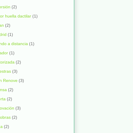
ersión
(2)
tor huella dactilar
(1)
ran
(2)
rid
(1)
do a distancia
(1)
ador
(1)
orizada
(2)
estras
(3)
an Renove
(3)
ensa
(2)
rta
(2)
ovación
(3)
 obras
(2)
da
(2)