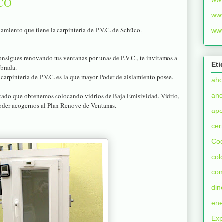
CO
ww
iento que tiene la carpintería de P.V.C. de Schüco.
ww
onsigues renovando tus ventanas por unas de P.V.C., te invitamos a
Eti
abrada.
carpintería de P.V.C. es la que mayor Poder de aislamiento posee.
aho
and
tado que obtenemos colocando vidrios de Baja Emisividad. Vidrio,
poder acogernos al Plan Renove de Ventanas.
ape
cer
Cod
col
con
din
ene
Exp