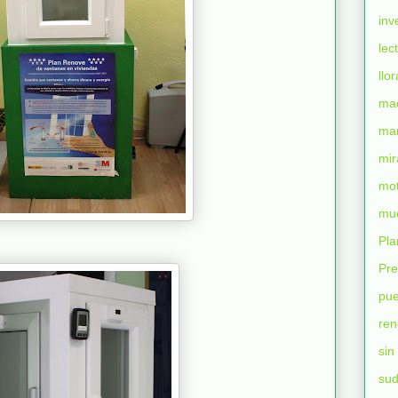
inv
lec
llo
mad
man
mir
mot
mu
Pl
Pr
pue
ren
sin
su